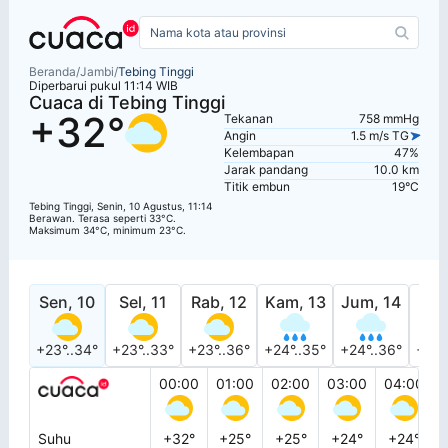
Beranda
/
Jambi
/
Tebing Tinggi
Diperbarui pukul 11:14 WIB
Cuaca di Tebing Tinggi
+32°
Tekanan
758 mmHg
Angin
1.5 m/s TG
Kelembapan
47%
Jarak pandang
10.0 km
Titik embun
19°C
Tebing Tinggi, Senin, 10 Agustus, 11:14
Berawan. Terasa seperti 33°C.
Maksimum 34°C, minimum 23°C.
Sen, 10
Sel, 11
Rab, 12
Kam, 13
Jum, 14
Sab
+23°..34°
+23°..33°
+23°..36°
+24°..35°
+24°..36°
+24°
00:00
01:00
02:00
03:00
04:00
Suhu
+32°
+25°
+25°
+24°
+24°