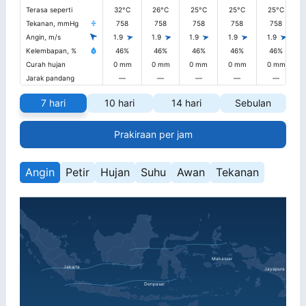
Terasa seperti
32°C
26°C
25°C
25°C
25°C
Tekanan, mmHg
758
758
758
758
758
Angin, m/s
1.9
1.9
1.9
1.9
1.9
Kelembapan, %
46%
46%
46%
46%
46%
Curah hujan
0 mm
0 mm
0 mm
0 mm
0 mm
Jarak pandang
—
—
—
—
—
7 hari
10 hari
14 hari
Sebulan
Prakiraan per jam
Angin
Petir
Hujan
Suhu
Awan
Tekanan