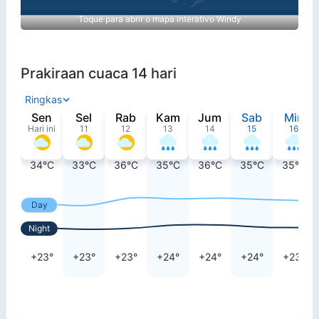
Toque para abrir o mapa interativo Windy
Prakiraan cuaca 14 hari
Ringkas
Sen
Sel
Rab
Kam
Jum
Sab
Min
Hari ini
11
12
13
14
15
16
34°C
33°C
36°C
35°C
36°C
35°C
35°C
Day
Night
+23°
+23°
+23°
+24°
+24°
+24°
+23°